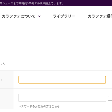
気シューズまで常時約100モデル取り揃えています。
カラファテについて
ライブラリー
カラファテ通
さい。
：
パスワードをお忘れの方はこちら